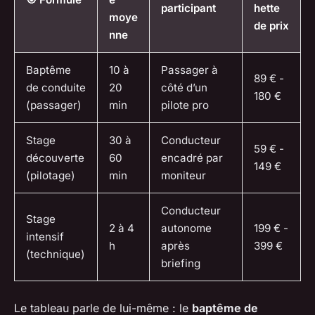
participant
hette
moye
de prix
nne
Baptême
10 à
Passager à
89 € -
de conduite
20
côté d’un
180 €
(passager)
min
pilote pro
Stage
30 à
Conducteur
59 € -
découverte
60
encadré par
149 €
(pilotage)
min
moniteur
Conducteur
Stage
2 à 4
autonome
199 € -
intensif
h
après
399 €
(technique)
briefing
Le tableau parle de lui-même : le
baptême de