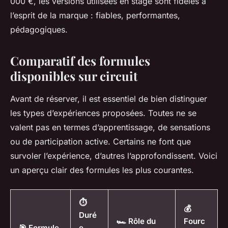
000 €, les versions utilisées en stage sont fidèles à
l’esprit de la marque : fiables, performantes,
pédagogiques.
Comparatif des formules
disponibles sur circuit
Avant de réserver, il est essentiel de bien distinguer
les types d’expériences proposées. Toutes ne se
valent pas en termes d’apprentissage, de sensations
ou de participation active. Certains ne font que
survoler l’expérience, d’autres l’approfondissent. Voici
un aperçu clair des formules les plus courantes.
⏱️
💰
Duré
🏎️ Rôle du
Fourc
🎯 Formule
e