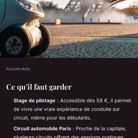
Accueil
›
Actu
ACTU
Ce qu'il faut garder
Offrez-vous une expérience
de conduite exaltante à Paris à
Stage de pilotage
: Accessible dès 59 €, il permet
partir de 59 €
de vivre une vraie expérience de conduite sur
circuit, même pour les débutants.
Simonne
•
12/03/2026 09:19
•
11 min de lecture
Circuit automobile Paris
: Proche de la capitale,
plusieurs circuits offrent des sessions pratiques