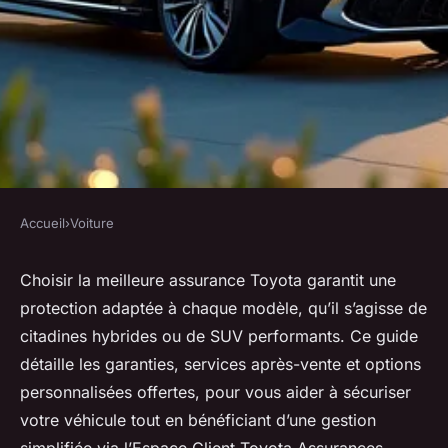
Accueil
›
Voiture
VOITURE
Assurance toyota : guide pour
Choisir la meilleure assurance Toyota garantit une
protection adaptée à chaque modèle, qu’il s’agisse de
choisir la meilleure
citadines hybrides ou de SUV performants. Ce guide
couverture
détaille les garanties, services après-vente et options
personnalisées offertes, pour vous aider à sécuriser
Esteban
•
25 octobre 2025
•
4 min de lecture
votre véhicule tout en bénéficiant d’une gestion