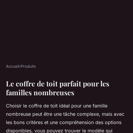
Accueil
›
Produits
PRODUITS
Le coffre de toit parfait pour les
Le coffre de toit parfait pour
familles nombreuses
les familles nombreuses
Choisir le coffre de toit idéal pour une famille
Esteban
•
1 février 2025
•
7 min de lecture
nombreuse peut être une tâche complexe, mais avec
les bons critères et une compréhension des options
disponibles, vous pouvez trouver le modèle qui