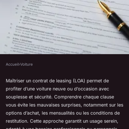
Accueil
›
Voiture
VOITURE
Loa : les clés pour maîtriser
Maîtriser un contrat de leasing (LOA) permet de
profiter d’une voiture neuve ou d’occasion avec
votre contrat de leasing
souplesse et sécurité. Comprendre chaque clause
vous évite les mauvaises surprises, notamment sur les
Esteban
•
30 août 2025
•
5 min de lecture
options d’achat, les mensualités ou les conditions de
restitution. Cette approche garantit un usage serein,